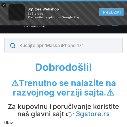
×
Svi proizvodi su na lageru. Slanje istog dana!
3gStore Webshop
PREUZMI
3gStore.rs
Preuzmite besplatno - Google Play
0
Dobrodošli!
⚠️Trenutno se nalazite na
razvojnog verziji sajta.⚠️
Za kupovinu i poručivanje koristite
naš glavni sajt 👉
3gstore.rs
Ulaz